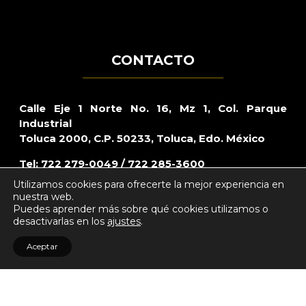
CONTACTO
Calle Eje 1 Norte No. 16, Mz 1, Col. Parque
Industrial
Toluca 2000, C.P. 50233, Toluca, Edo. México
Tel: 722 279-0049 / 722 285-3600
Utilizamos cookies para ofrecerte la mejor experiencia en
Lada sin costo: 800 – CARRAZO (2277296)
nuestra web.
Puedes aprender más sobre qué cookies utilizamos o
Mail:
webmaster@bardahl.com.mx
desactivarlas en los
ajustes
.
Aceptar