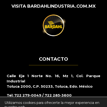
VISITA BARDAHLINDUSTRIA.COM.MX
CONTACTO
Calle Eje 1 Norte No. 16, Mz 1, Col. Parque
Industrial
Toluca 2000, C.P. 50233, Toluca, Edo. México
Tel: 722 279-0049 / 722 285-3600
Utilizamos cookies para ofrecerte la mejor experiencia en
Lada sin costo: 800 – CARRAZO (2277296)