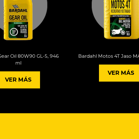
Gear Oil 80W90 GL-5, 946
Bardahl Motos 4T Jaso M
ml
VER MÁS
VER MÁS