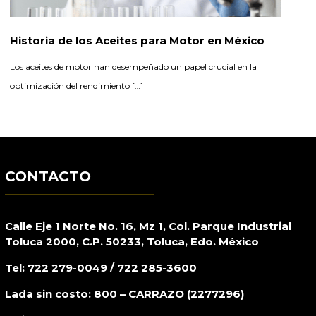
Historia de los Aceites para Motor en México
Los aceites de motor han desempeñado un papel crucial en la
optimización del rendimiento […]
CONTACTO
Calle Eje 1 Norte No. 16, Mz 1, Col. Parque Industrial
Toluca 2000, C.P. 50233, Toluca, Edo. México
Tel: 722 279-0049 / 722 285-3600
Lada sin costo: 800 – CARRAZO (2277296)