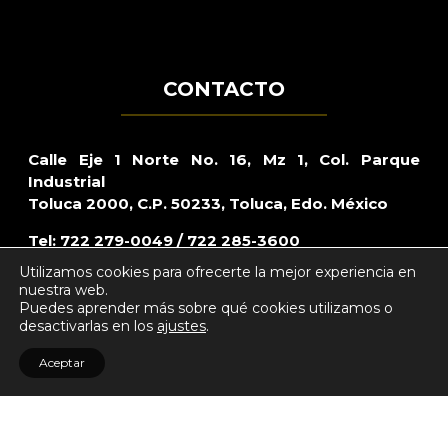
CONTACTO
Calle Eje 1 Norte No. 16, Mz 1, Col. Parque
Industrial
Toluca 2000, C.P. 50233, Toluca, Edo. México
Tel: 722 279-0049 / 722 285-3600
Utilizamos cookies para ofrecerte la mejor experiencia en
Lada sin costo: 800 – CARRAZO (2277296)
nuestra web.
Puedes aprender más sobre qué cookies utilizamos o
Mail:
webmaster@bardahl.com.mx
desactivarlas en los
ajustes
.
Aceptar