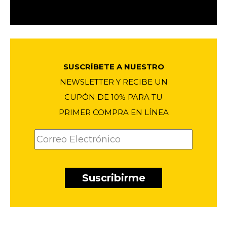
precio
precio
1
original
actual
era:
es:
$1011.90.
$786.00.
SUSCRÍBETE A NUESTRO
NEWSLETTER Y RECIBE UN
CUPÓN DE 10% PARA TU
PRIMER COMPRA EN LÍNEA