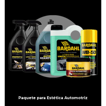
Paquete para Estética Automotriz
El
El