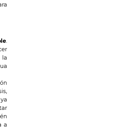
ara
le
.
cer
 la
gua
ión
is,
aya
tar
ién
a a