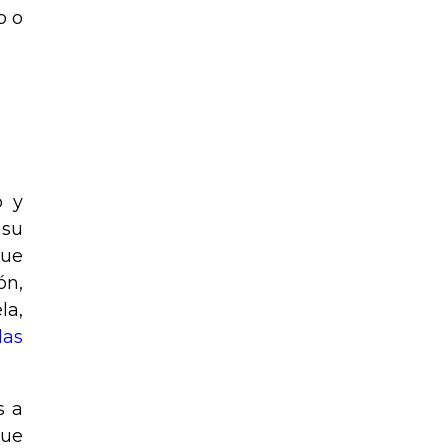
o o
o y
 su
que
ón,
la,
las
s a
que