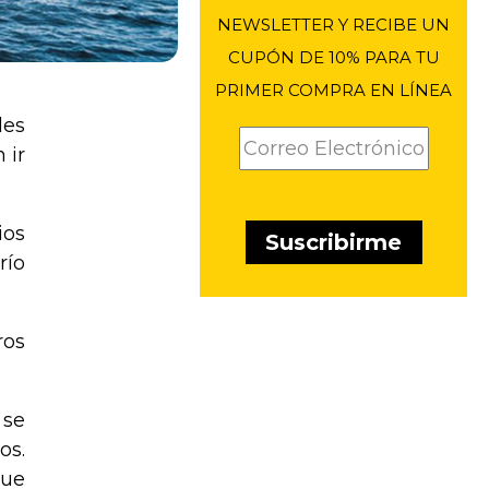
NEWSLETTER Y RECIBE UN
CUPÓN DE 10% PARA TU
PRIMER COMPRA EN LÍNEA
les
 ir
ios
río
ros
 se
os.
que