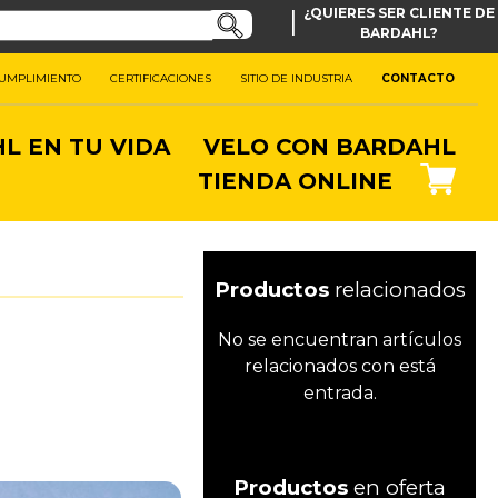
|
¿QUIERES SER CLIENTE DE
BARDAHL?
CUMPLIMIENTO
CERTIFICACIONES
SITIO DE INDUSTRIA
CONTACTO
L EN TU VIDA
VELO CON BARDAHL
TIENDA ONLINE
Productos
relacionados
No se encuentran artículos
relacionados con está
entrada.
Productos
en oferta