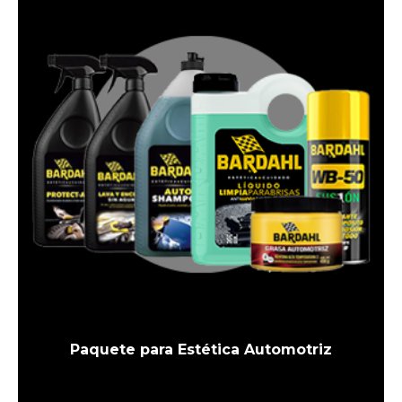
Paquete para Estética Automotriz
El
El
precio
precio