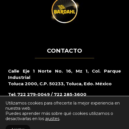
CONTACTO
Calle Eje 1 Norte No. 16, Mz 1, Col. Parque
Industrial
Toluca 2000, C.P. 50233, Toluca, Edo. México
Tel: 722 279-0049 / 722 285-3600
Utilizamos cookies para ofrecerte la mejor experiencia en
Lada sin costo: 800 – CARRAZO (2277296)
nuestra web.
Puedes aprender más sobre qué cookies utilizamos o
Mail:
webmaster@bardahl.com.mx
desactivarlas en los
ajustes
.