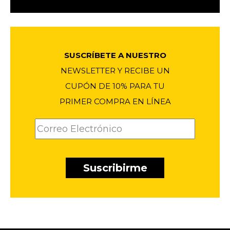
1
original
actual
era:
es:
$1011.90.
$786.00.
SUSCRÍBETE A NUESTRO
NEWSLETTER Y RECIBE UN
CUPÓN DE 10% PARA TU
PRIMER COMPRA EN LÍNEA