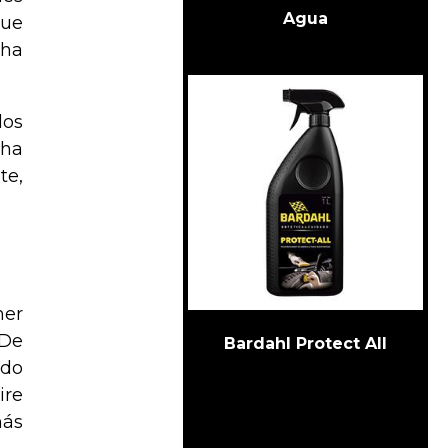
Agua
que
 ha
los
 ha
te,
mer
 De
Bardahl Protect All
udo
ire
más