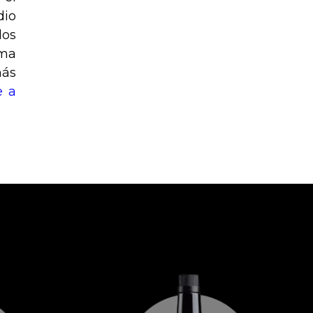
dio
los
rma
más
e a