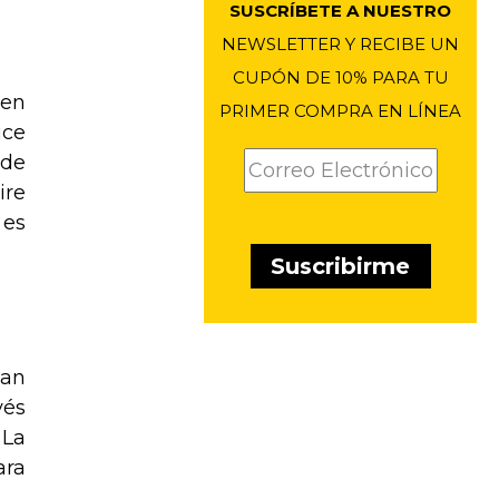
SUSCRÍBETE A NUESTRO
NEWSLETTER Y RECIBE UN
CUPÓN DE 10% PARA TU
 en
PRIMER COMPRA EN LÍNEA
uce
 de
ire
 es
han
vés
 La
ara