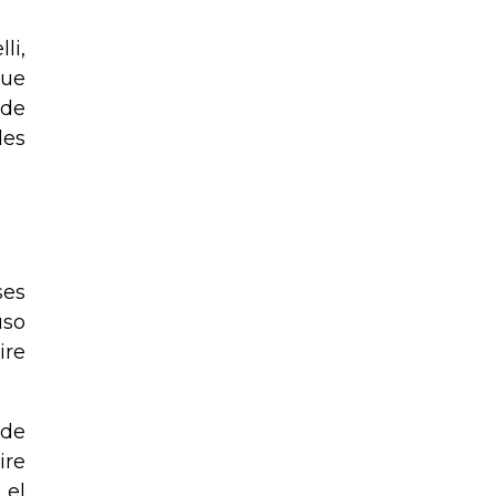
li,
que
 de
les
ses
uso
ire
 de
ire
 el