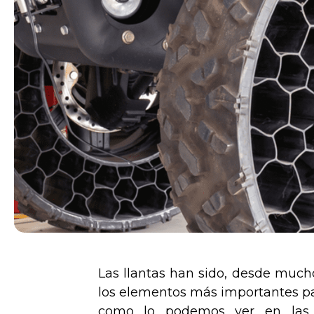
Las llantas han sido, desde muc
los elementos más importantes par
como lo podemos ver en las 