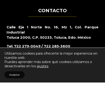
CONTACTO
Calle Eje 1 Norte No. 16, Mz 1, Col. Parque
Industrial
Toluca 2000, C.P. 50233, Toluca, Edo. México
Tel: 722 279-0049 / 722 285-3600
Utilizamos cookies para ofrecerte la mejor experiencia en
Lada sin costo: 800 – CARRAZO (2277296)
nuestra web.
Puedes aprender más sobre qué cookies utilizamos o
Mail:
webmaster@bardahl.com.mx
desactivarlas en los
ajustes
.
Aceptar
® Bardahl de México, S. de R.L. de C.V. 2015 - 2026. Todos los derechos
reservados
Powered by
Digital Friks