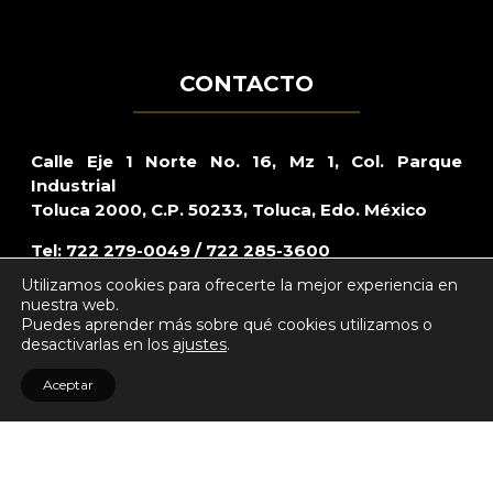
CONTACTO
Calle Eje 1 Norte No. 16, Mz 1, Col. Parque
Industrial
Toluca 2000, C.P. 50233, Toluca, Edo. México
Tel: 722 279-0049 / 722 285-3600
Utilizamos cookies para ofrecerte la mejor experiencia en
Lada sin costo: 800 – CARRAZO (2277296)
nuestra web.
Puedes aprender más sobre qué cookies utilizamos o
Mail:
webmaster@bardahl.com.mx
desactivarlas en los
ajustes
.
Aceptar