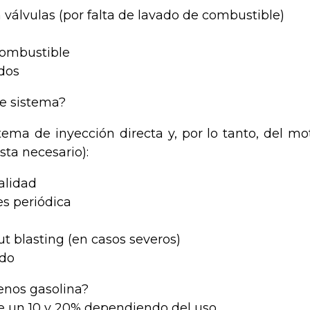
válvulas (por falta de lavado de combustible)
 combustible
dos
e sistema?
stema de inyección directa y, por lo tanto, del mo
sta necesario):
alidad
es periódica
t blasting (en casos severos)
ado
enos gasolina?
e un 10 y 20% dependiendo del uso.