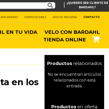
|
¿QUIERES SER CLIENTE DE
BARDAHL?
CUMPLIMIENTO
CERTIFICACIONES
SITIO DE INDUSTRIA
CONTACTO
L EN TU VIDA
VELO CON BARDAHL
TIENDA ONLINE
Productos
relacionados
No se encuentran artículos
ta en los
relacionados con está
entrada.
Productos
en oferta