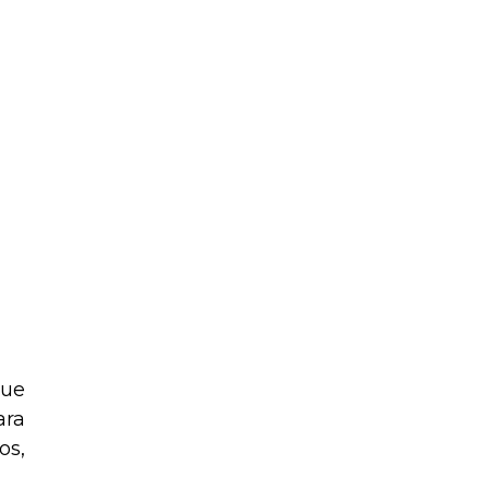
que
ara
os,