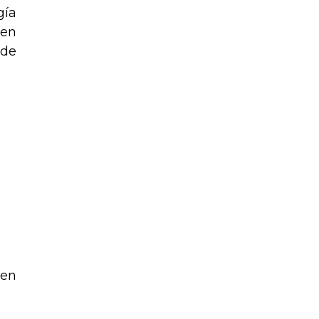
gía
 en
 de
 en