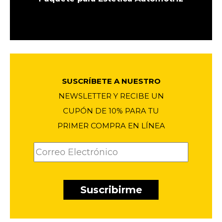
El
El
precio
precio
1
original
actual
era:
es:
$1011.90.
$786.00.
SUSCRÍBETE A NUESTRO
NEWSLETTER Y RECIBE UN
CUPÓN DE 10% PARA TU
PRIMER COMPRA EN LÍNEA