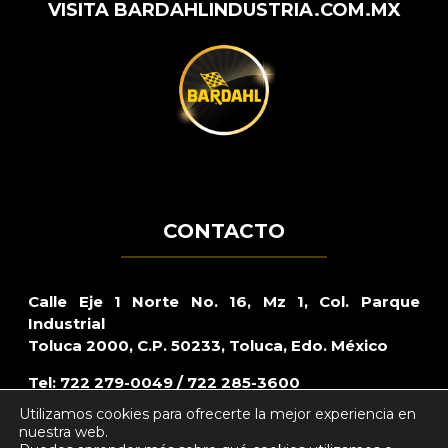
VISITA BARDAHLINDUSTRIA.COM.MX
CONTACTO
Calle Eje 1 Norte No. 16, Mz 1, Col. Parque
Industrial
Toluca 2000, C.P. 50233, Toluca, Edo. México
Tel: 722 279-0049 / 722 285-3600
Utilizamos cookies para ofrecerte la mejor experiencia en
Lada sin costo: 800 – CARRAZO (2277296)
nuestra web.