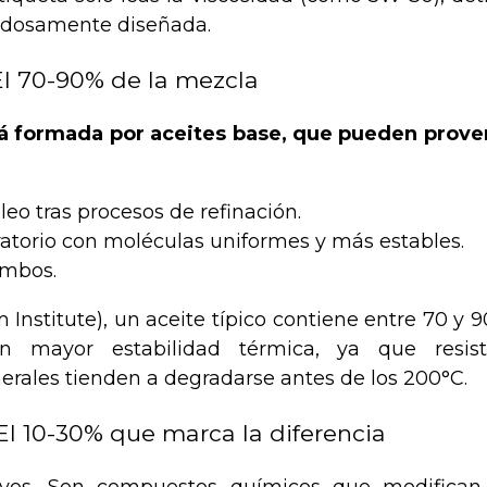
adosamente diseñada.
 El 70-90% de la mezcla
tá formada por aceites base, que pueden prove
leo tras procesos de refinación.
oratorio con moléculas uniformes y más estables.
ambos.
Institute), un aceite típico contiene entre 70 y 
en mayor estabilidad térmica, ya que resis
erales tienden a degradarse antes de los 200°C.
El 10-30% que marca la diferencia
ivos. Son compuestos químicos que modifican