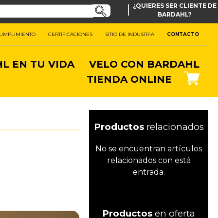
|
¿QUIERES SER CLIENTE DE
BARDAHL?
CUMPLIMIENTO
CERTIFICACIONES
SITIO DE INDUSTRIA
CONTACTO
L EN TU VIDA
VELO CON BARDAHL
TIENDA ONLINE
Productos
relacionados
No se encuentran artículos
relacionados con está
entrada.
Productos
en oferta