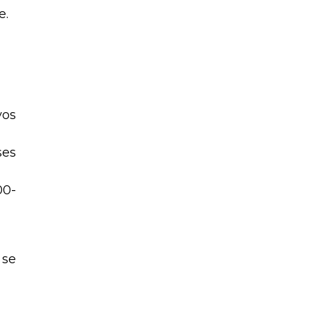
e.
vos
ses
00-
 se