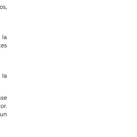
os,
 la
tes
 la
ase
or.
 un