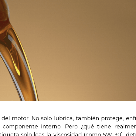
” del motor. No solo lubrica, también protege, enfr
a componente interno. Pero ¿qué tiene realme
iqueta solo leas la viscosidad (como 5W-30), det