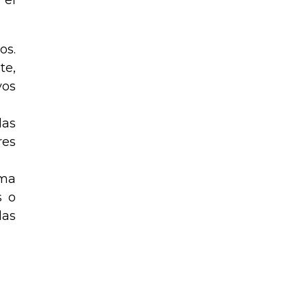
os.
te,
vos
las
res
uma
s o
las