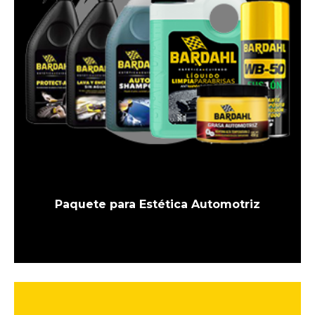
Paquete para Estética Automotriz
El
El
precio
precio
1
original
actual
era:
es:
$874.00.
$786.00.